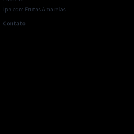
Ipa com Frutas Amarelas
Contato
Trabalhe conosco
Seja um PDV
Seja um distribuidor
Cervejaria ASHBY
Estrada Municipal – 347, 386 | Amparo/SP | (19) 3938-
1000