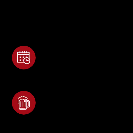
Bairro: Centro
Cidade: Penápolis
Estado: São Paulo
Seu evento sem dor de cabeça!
Olha como é fácil:
Agende o dia, horário
e local de entrega
O distribuidor leva o
barril até você e