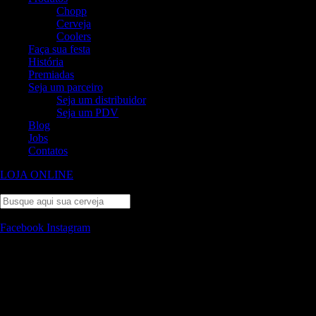
Chopp
Cerveja
Coolers
Faça sua festa
História
Premiadas
Seja um parceiro
Seja um distribuidor
Seja um PDV
Blog
Jobs
Contatos
LOJA ONLINE
Search
Close
Facebook
Instagram
Mergulhe no universo cervejeiro com
ASHBY
Ligue e encomende seu chopp agora!