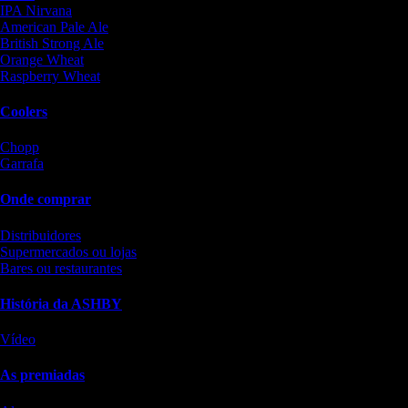
IPA Nirvana
American Pale Ale
British Strong Ale
Orange Wheat
Raspberry Wheat
Coolers
Chopp
Garrafa
Onde comprar
Distribuidores
Supermercados ou lojas
Bares ou restaurantes
História da ASHBY
Vídeo
As premiadas