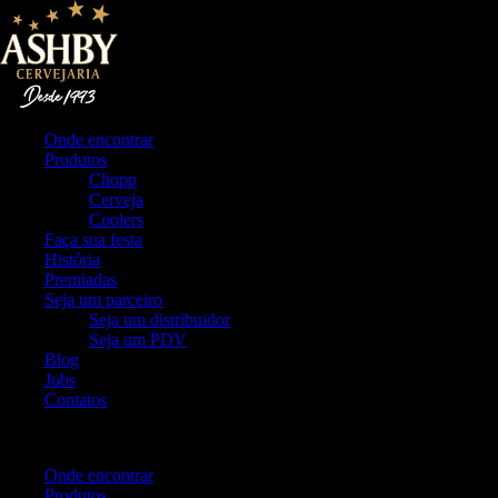
Onde encontrar
Produtos
Chopp
Cerveja
Coolers
Faça sua festa
História
Premiadas
Seja um parceiro
Seja um distribuidor
Seja um PDV
Blog
Jobs
Contatos
Menu
Onde encontrar
Produtos