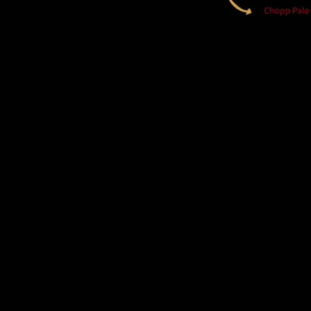
Loja de Fábrica
Cidade: Penápolis
Estado: São Paulo
É só você escolher qual chopp vai querer: nos distribuidores oficiais da
ASHBY, você encontra estilos que vão dos leves aos amargos e
frutados.
Explore esse universo de sabores e aromas!
Contato:
contato@gringoschopp.com.br
(18) 99700-8387
ENDEREÇO:
Rua/Avenida: Rua Augusto Pereira de Morais
Número: 511