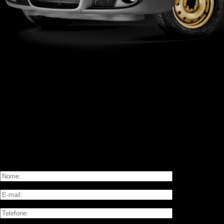
Fale agora com
Loja de Fábrica
Você pode ligar:
(18) 99700-8387
Ou enviar uma mensagem: