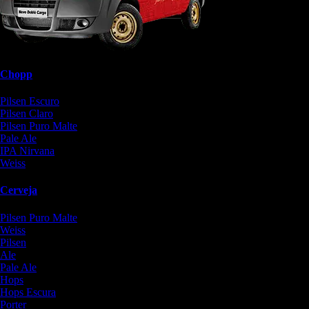
Chopp
Pilsen Escuro
Pilsen Claro
Pilsen Puro Malte
Pale Ale
IPA Nirvana
Weiss
Cerveja
Pilsen Puro Malte
Weiss
Pilsen
Ale
Pale Ale
Hops
Hops Escura
Porter