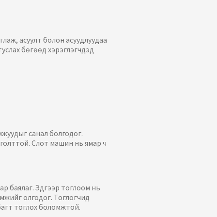
иглаж, асуулт болон асуудлуудаа
туслах бөгөөд хэрэглэгчдэд
мжуудыг санал болгодог.
голттой. Слот машин нь ямар ч
ар баялаг. Эдгээр тоглоом нь
мжийг олгодог. Тоглогчид
багт тоглох боломжтой.