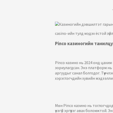
casino-ийн тулд мэдэх ёстой зүйл
Pinco казиногийн танилцу
Pinco казино нь 2024 онд цахи
зориулагдсан. Энэ платформ нь
аргуудыг санал болгодог. Түүнчлэ
хэрэглэгчдийн хувийн мэдээллий
Мөн Pinco казино нь тоглогчдо
үнэгүй эргүүлэг авах боломжтой.