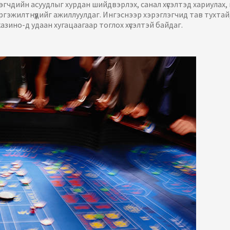
эгчдийн асуудлыг хурдан шийдвэрлэх, санал хүсэлтэд хариулах
мэргэжилтнүүдийг ажиллуулдаг. Ингэснээр хэрэглэгчид тав тухт
азино-д удаан хугацаагаар тоглох хүсэлтэй байдаг.