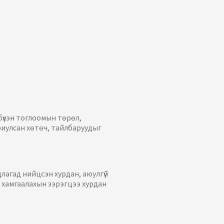
бүхэн тоглоомын төрөл,
риулсан хөтөч, тайлбаруудыг
лагад нийцсэн хурдан, аюулгүй
 хамгаалахын зэрэгцээ хурдан