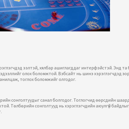
рэглэгчдэд ээлтэй, хялбар ашиглагддаг интерфэйстэй. Энд та 
х мэдээллийг олох боломжтой. Вэбсайт нь шинэ хэрэглэгчдэд зо
танилцаж, тоглох боломжийг олгодог.
рийн сонголтуудыг санал болгодог. Тоглогчид өөрсдийн шаард
той. Төлбөрийн сонголтууд нь хэрэглэгчдийн аюулгүй байдлыг
.