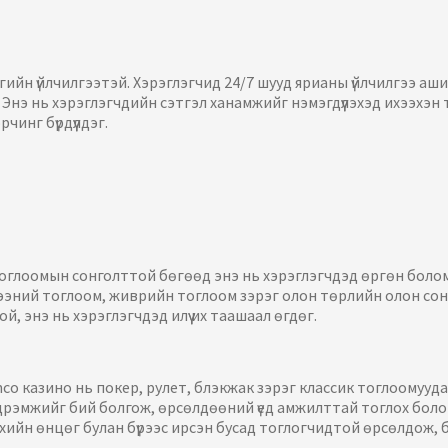
эгийн үйлчилгээтэй. Хэрэглэгчид 24/7 шууд ярианы үйлчилгээ аш
нэ нь хэрэглэгчдийн сэтгэл ханамжийг нэмэгдүүлэхэд ихээхэн 
чинг бүрдүүлдэг.
тоглоомын сонголттой бөгөөд энэ нь хэрэглэгчдэд өргөн боло
ээний тоглоом, живрийн тоглоом зэрэг олон төрлийн олон сон
ой, энэ нь хэрэглэгчдэд илүү их таашаал өгдөг.
o казино нь покер, рулет, блэкжак зэрэг классик тоглоомууда
эмжийг бий болгож, өрсөлдөөний үед амжилттай тоглох боло
хийн өнцөг булан бүрээс ирсэн бусад тоглогчидтой өрсөлдож, 