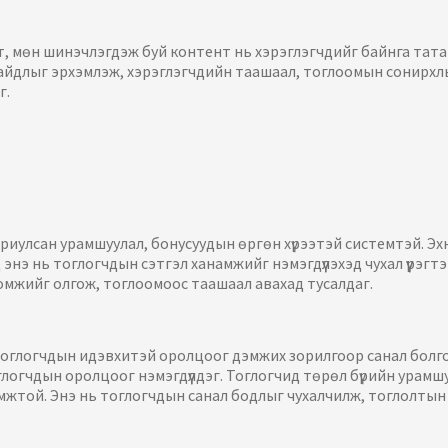
, мөн шинэчлэгдэж буй контент нь хэрэглэгчдийг байнга татан
йдлыг эрхэмлэж, хэрэглэгчдийн таашаал, тоглоомын сонирхлыг 
г.
ориулсан урамшуулал, бонусуудын өргөн хүрээтэй системтэй. Э
э нь тоглогчдын сэтгэл ханамжийг нэмэгдүүлэхэд чухал үүрэгтэй. 
оломжийг олгож, тоглоомоос таашаал авахад тусалдаг.
 тоглогчдын идэвхитэй оролцоог дэмжих зорилгоор санал болг
огчдын оролцоог нэмэгдүүлдэг. Тоглогчид төрөл бүрийн урамшу
жтой. Энэ нь тоглогчдын санал бодлыг чухалчилж, тоглолтын т