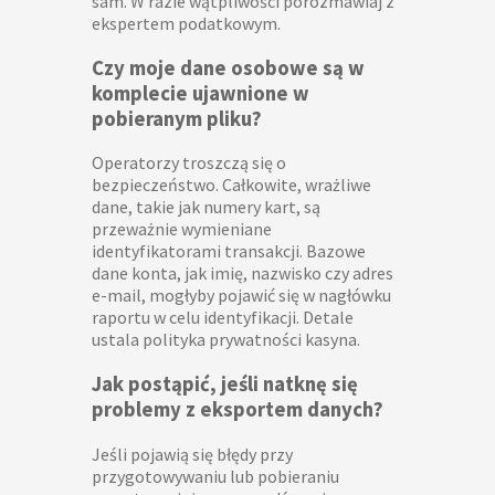
sam. W razie wątpliwości porozmawiaj z
ekspertem podatkowym.
Czy moje dane osobowe są w
komplecie ujawnione w
pobieranym pliku?
Operatorzy troszczą się o
bezpieczeństwo. Całkowite, wrażliwe
dane, takie jak numery kart, są
przeważnie wymieniane
identyfikatorami transakcji. Bazowe
dane konta, jak imię, nazwisko czy adres
e-mail, mogłyby pojawić się w nagłówku
raportu w celu identyfikacji. Detale
ustala polityka prywatności kasyna.
Jak postąpić, jeśli natknę się
problemy z eksportem danych?
Jeśli pojawią się błędy przy
przygotowywaniu lub pobieraniu