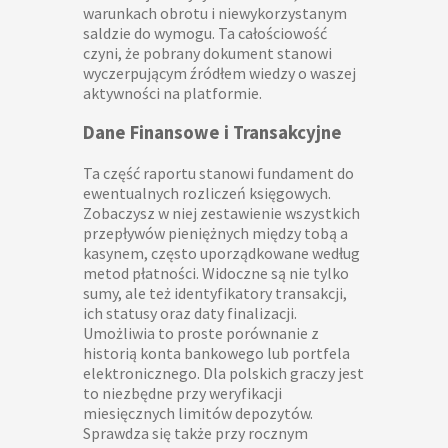
warunkach obrotu i niewykorzystanym
saldzie do wymogu. Ta całościowość
czyni, że pobrany dokument stanowi
wyczerpującym źródłem wiedzy o waszej
aktywności na platformie.
Dane Finansowe i Transakcyjne
Ta część raportu stanowi fundament do
ewentualnych rozliczeń księgowych.
Zobaczysz w niej zestawienie wszystkich
przepływów pieniężnych między tobą a
kasynem, często uporządkowane według
metod płatności. Widoczne są nie tylko
sumy, ale też identyfikatory transakcji,
ich statusy oraz daty finalizacji.
Umożliwia to proste porównanie z
historią konta bankowego lub portfela
elektronicznego. Dla polskich graczy jest
to niezbędne przy weryfikacji
miesięcznych limitów depozytów.
Sprawdza się także przy rocznym