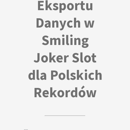
Eksportu
Danych w
Smiling
Joker Slot
dla Polskich
Rekordów