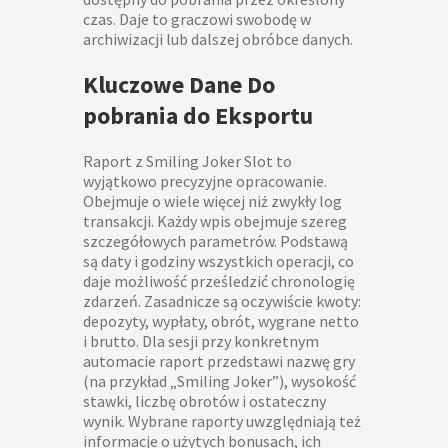
czas. Daje to graczowi swobodę w
archiwizacji lub dalszej obróbce danych.
Kluczowe Dane Do
pobrania do Eksportu
Raport z Smiling Joker Slot to
wyjątkowo precyzyjne opracowanie.
Obejmuje o wiele więcej niż zwykły log
transakcji. Każdy wpis obejmuje szereg
szczegółowych parametrów. Podstawą
są daty i godziny wszystkich operacji, co
daje możliwość prześledzić chronologię
zdarzeń. Zasadnicze są oczywiście kwoty:
depozyty, wypłaty, obrót, wygrane netto
i brutto. Dla sesji przy konkretnym
automacie raport przedstawi nazwę gry
(na przykład „Smiling Joker”), wysokość
stawki, liczbę obrotów i ostateczny
wynik. Wybrane raporty uwzględniają też
informacje o użytych bonusach, ich