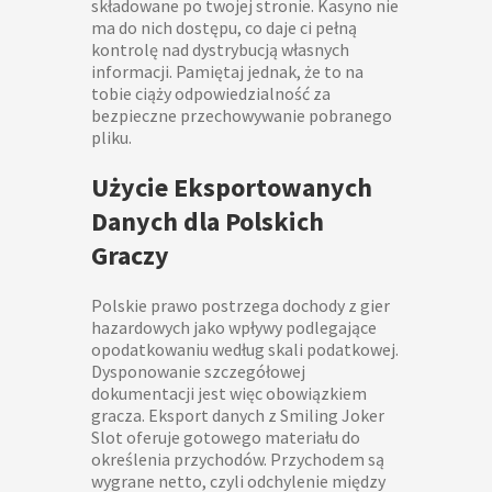
składowane po twojej stronie. Kasyno nie
ma do nich dostępu, co daje ci pełną
kontrolę nad dystrybucją własnych
informacji. Pamiętaj jednak, że to na
tobie ciąży odpowiedzialność za
bezpieczne przechowywanie pobranego
pliku.
Użycie Eksportowanych
Danych dla Polskich
Graczy
Polskie prawo postrzega dochody z gier
hazardowych jako wpływy podlegające
opodatkowaniu według skali podatkowej.
Dysponowanie szczegółowej
dokumentacji jest więc obowiązkiem
gracza. Eksport danych z Smiling Joker
Slot oferuje gotowego materiału do
określenia przychodów. Przychodem są
wygrane netto, czyli odchylenie między